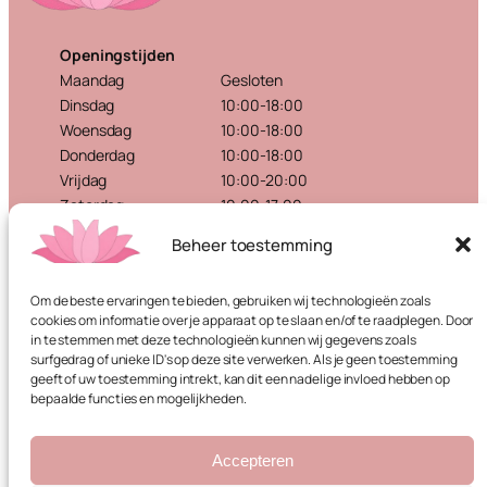
Openingstijden
Maandag
Gesloten
Dinsdag
10:00-18:00
Woensdag
10:00-18:00
Donderdag
10:00-18:00
Vrijdag
10:00-20:00
Zaterdag
10:00-17:00
Zondag
Gesloten
Beheer toestemming
Beauty & Cosmetics Haaksbergen
Om de beste ervaringen te bieden, gebruiken wij technologieën zoals
Spoorstraat 9
cookies om informatie over je apparaat op te slaan en/of te raadplegen. Door
7481 HV Haaksbergen
in te stemmen met deze technologieën kunnen wij gegevens zoals
053 – 434 96 27
surfgedrag of unieke ID's op deze site verwerken. Als je geen toestemming
geeft of uw toestemming intrekt, kan dit een nadelige invloed hebben op
info@beauty-haaksbergen.nl
bepaalde functies en mogelijkheden.
Algemene voorwaarden
Privacybeleid
Accepteren
Contact