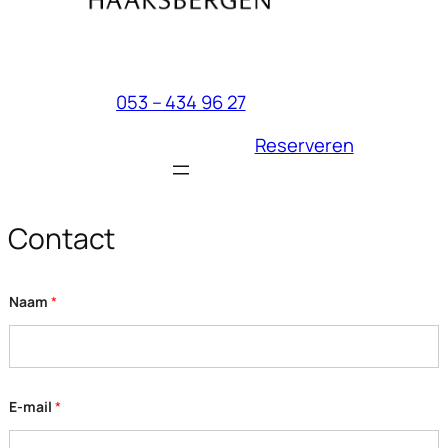
053 – 434 96 27
Reserveren
Contact
Naam
*
E
E-mail
*
-
m
a