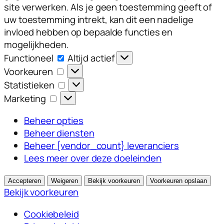
site verwerken. Als je geen toestemming geeft of
uw toestemming intrekt, kan dit een nadelige
invloed hebben op bepaalde functies en
mogelijkheden.
Functioneel
Functioneel
Altijd actief
Voorkeuren
Voorkeuren
Statistieken
Statistieken
Marketing
Marketing
Beheer opties
Beheer diensten
Beheer {vendor_count} leveranciers
Lees meer over deze doeleinden
Accepteren
Weigeren
Bekijk voorkeuren
Voorkeuren opslaan
Bekijk voorkeuren
Cookiebeleid